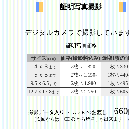
証明写真撮影
デジタルカメラで撮影していま
証明写真価格
サイズ
cm
価格(撮影料込み)
焼増1枚の
(
)
４ｘ３
2枚
\ 1.320-
1枚
\ 330
まで
-
-
５ｘ５
2枚
\ 1.650-
1枚
\ 440
まで
-
-
9.5ｘ6.5
2枚
\ 1.980
1枚
\ 495
まで
-
-
-
12.7ｘ17.8
2枚
\ 2.750-
1枚
\ 605
まで
-
-
660
撮影データ入り ・ CD-R のお渡し
（次回からは、CD-R から焼増しが出来ます。